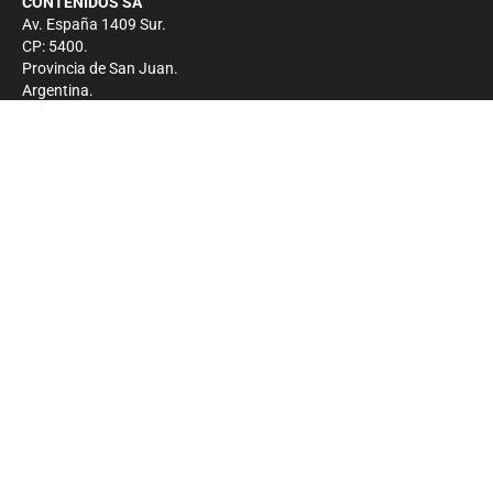
CONTENIDOS SA
Av. España 1409 Sur.
CP: 5400.
Provincia de San Juan.
Argentina.
Contacto
Prensa
+54 264-4033682
Comercial
+54 264-4998755
-
Privacidad
Copyright 2026 - El Zonda - Todos los derechos
reservados.