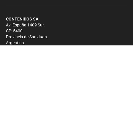
CONTENIDOS SA
Av. España 1409 Sur.
CP: 5400.
Provincia de San Juan.
Argentina.
Contacto
Prensa
+54 264-4033682
Comercial
+54 264-4998755
-
Privacidad
Copyright 2026 - El Zonda - Todos los derechos
reservados.