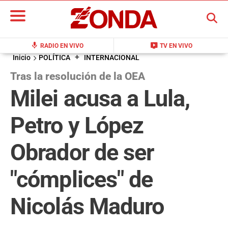
BUSCAR
mic
live_tv
RADIO EN VIVO
TV EN VIVO
+
Inicio
POLÍTICA
INTERNACIONAL
Tras la resolución de la OEA
Milei acusa a Lula,
Petro y López
Obrador de ser
"cómplices" de
Nicolás Maduro