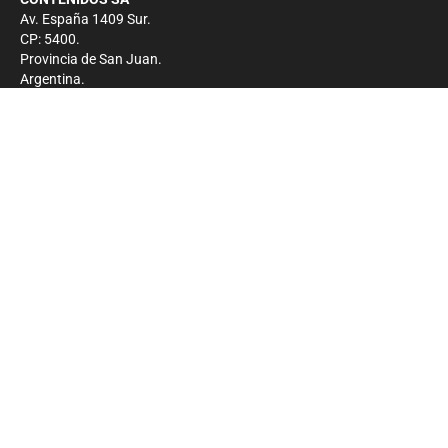
Av. España 1409 Sur.
CP: 5400.
Provincia de San Juan.
Argentina.
Contacto
Prensa
+54 264-4033682
Comercial
+54 264-4998755
-
Privacidad
Copyright 2026 - El Zonda - Todos los derechos
reservados.