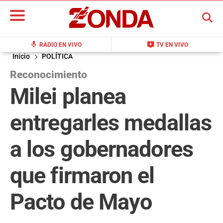
BUSCAR
mic
live_tv
RADIO EN VIVO
TV EN VIVO
Inicio
POLÍTICA
Reconocimiento
Milei planea
entregarles medallas
a los gobernadores
que firmaron el
Pacto de Mayo