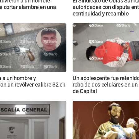
etuvieron a un hombre
El Sindicato de Obras Sanita
e cortar alambre en una
autoridades con disputa ent
continuidad y recambio
n a un hombre y
Un adolescente fue retenido
on un revólver calibre 32 en
robo de dos celulares en un
de Capital