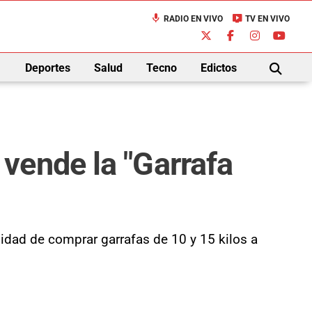
mic
live_tv
RADIO EN VIVO
TV EN VIVO
down
Deportes
Salud
Tecno
Edictos
BUSCAR
vende la "Garrafa
idad de comprar garrafas de 10 y 15 kilos a