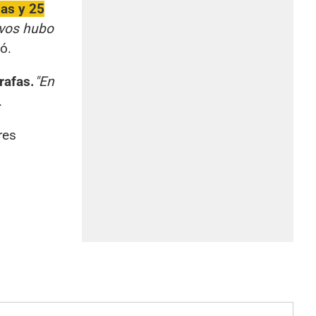
as y 25
ivos hubo
ló.
rafas.
"En
.
res