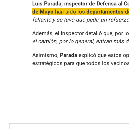
Luis Parada, inspector
de
Defensa
al
C
de Mayo
han sido los
departamentos
d
faltante y se tuvo que pedir un refuerz
Además, el inspector detalló que, por l
el camión, por lo general, entran más 
Asimismo,
Parada
explicó que estos op
estratégicos para que todos los vecin