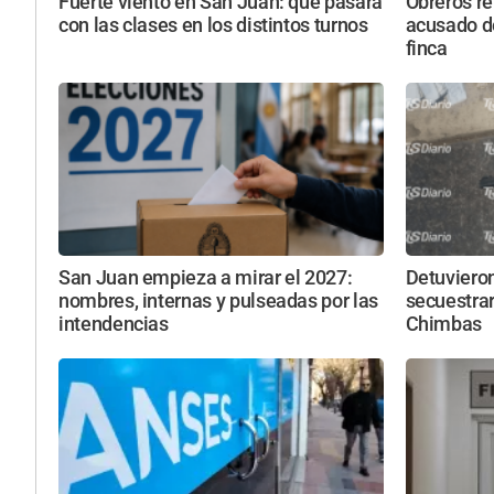
Fuerte viento en San Juan: qué pasará
Obreros r
con las clases en los distintos turnos
acusado d
finca
San Juan empieza a mirar el 2027:
Detuviero
nombres, internas y pulseadas por las
secuestrar
intendencias
Chimbas