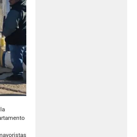
la
artamento
mayoristas