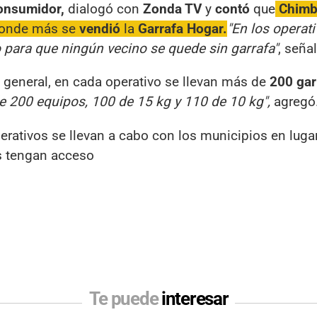
onsumidor,
dialogó con
Zonda TV
y
contó
que
Chimb
onde más se
vendió
la
Garrafa Hogar.
"En los operat
o para que ningún vecino se quede sin garrafa"
, seña
o general, en cada operativo se llevan más de
200 gar
de 200 equipos, 100 de 15 kg y 110 de 10 kg",
agregó
erativos se llevan a cabo con los municipios en luga
os tengan acceso
Te puede
interesar