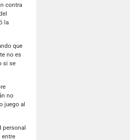
án contra
del
ó la
tando que
nte no es
 si se
bre
án no
o juego al
d personal
 entre