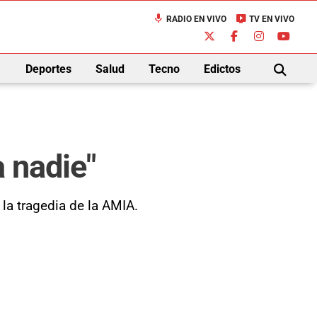
mic
live_tv
RADIO EN VIVO
TV EN VIVO
down
Deportes
Salud
Tecno
Edictos
BUSCAR
a nadie"
la tragedia de la AMIA.