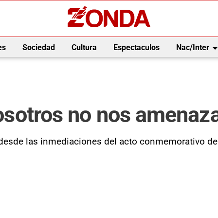
arrow_drop_
es
Sociedad
Cultura
Espectaculos
Nac/Inter
 nosotros no nos amenaz
ló desde las inmediaciones del acto conmemorativo de 