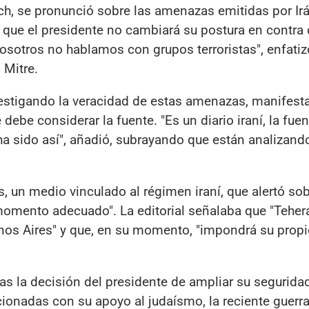
rich, se pronunció sobre las amenazas emitidas por Ir
 que el presidente no cambiará su postura en contra 
 Nosotros no hablamos con grupos terroristas", enfatiz
 Mitre.
nvestigando la veracidad de estas amenazas, manifes
debe considerar la fuente. "Es un diario iraní, la fue
a sido así", añadió, subrayando que están analizando
, un medio vinculado al régimen iraní, que alertó so
 momento adecuado". La editorial señalaba que "Teher
uenos Aires" y que, en su momento, "impondrá su propi
as la decisión del presidente de ampliar su segurida
ionadas con su apoyo al judaísmo, la reciente guerra