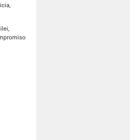
icia,
lei,
compromiso