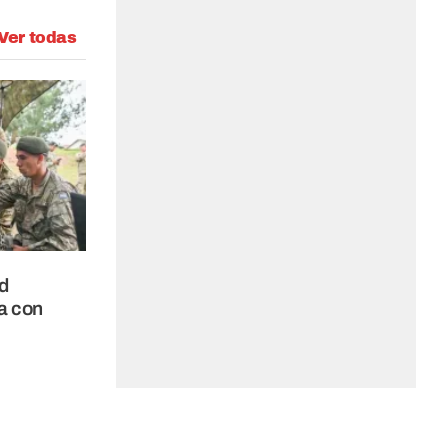
Ver todas
d
ra con