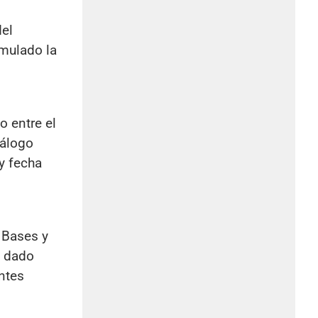
del
rmulado la
o entre el
iálogo
y fecha
 Bases y
o dado
ntes