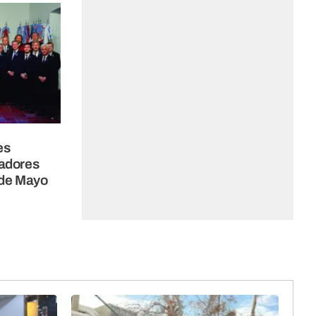
es
nadores
 de Mayo