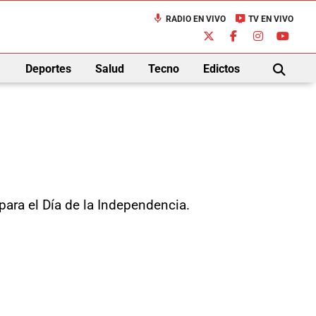
mic
live_tv
RADIO EN VIVO
TV EN VIVO
down
Deportes
Salud
Tecno
Edictos
BUSCAR
para el Día de la Independencia.