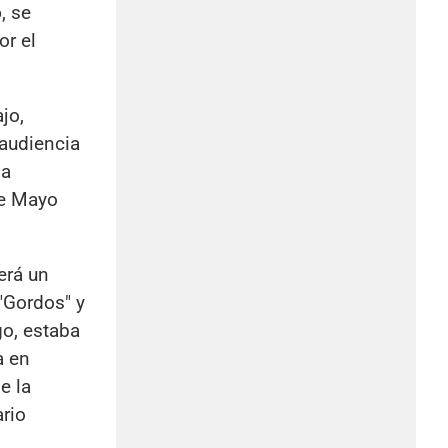
o
, se
or el
jo,
 audiencia
la
de Mayo
erá un
"Gordos" y
go, estaba
a en
e la
ario