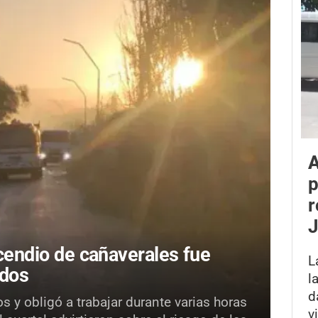
A
p
r
ncendio de cañaverales fue
L
ados
l
d
s y obligó a trabajar durante varias horas
v