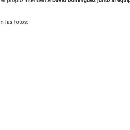
el propio intendente
David Dominguez junto al equi
n las fotos: