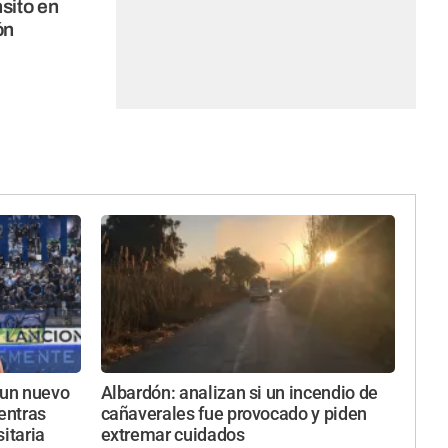
nsito en
ón
 un nuevo
Albardón: analizan si un incendio de
ientras
cañaverales fue provocado y piden
itaria
extremar cuidados