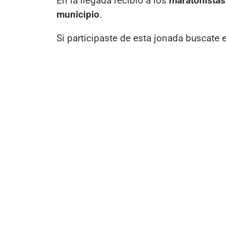
En la llegada recibió a los
maratonistas
municipio
.
Si participaste de esta jonada buscate e