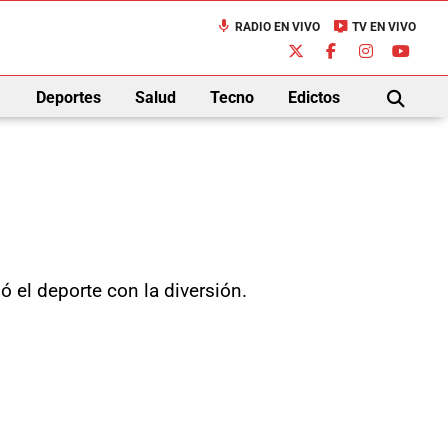
mic
live_tv
RADIO EN VIVO
TV EN VIVO
down
Deportes
Salud
Tecno
Edictos
BUSCAR
ó el deporte con la diversión.