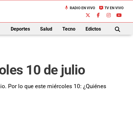
mic
live_tv
RADIO EN VIVO
TV EN VIVO
down
Deportes
Salud
Tecno
Edictos
BUSCAR
les 10 de julio
o. Por lo que este miércoles 10: ¿Quiénes