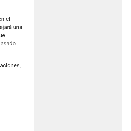
en el
lejará una
ue
 pasado
naciones,