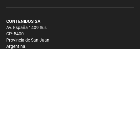
CONTENIDOS SA
Av. España 1409 Sur.
CP: 5400.
Provincia de San Juan.
Argentina.
Contacto
Prensa
+54 264-4033682
Comercial
+54 264-4998755
-
Privacidad
Copyright 2026 - El Zonda - Todos los derechos
reservados.