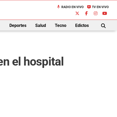
mic
live_tv
RADIO EN VIVO
TV EN VIVO
down
Deportes
Salud
Tecno
Edictos
BUSCAR
n el hospital