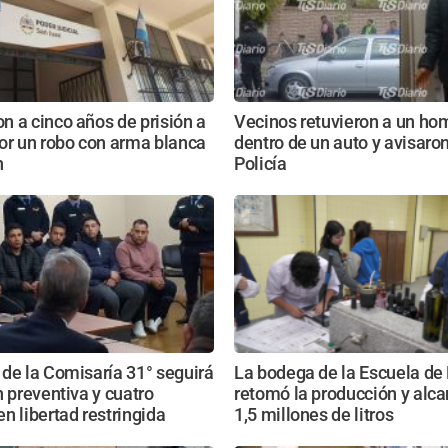
 a cinco años de prisión a
Vecinos retuvieron a un ho
or un robo con arma blanca
dentro de un auto y avisaron
n
Policía
de la Comisaría 31° seguirá
La bodega de la Escuela de
n preventiva y cuatro
retomó la producción y alca
n libertad restringida
1,5 millones de litros