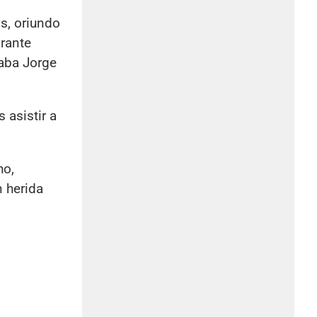
os, oriundo
irante
taba Jorge
 asistir a
ho,
n herida