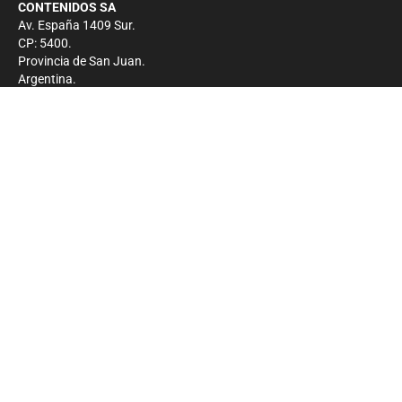
CONTENIDOS SA
Av. España 1409 Sur.
CP: 5400.
Provincia de San Juan.
Argentina.
Contacto
Prensa
+54 264-4033682
Comercial
+54 264-4998755
-
Privacidad
Copyright 2026 - El Zonda - Todos los derechos
reservados.