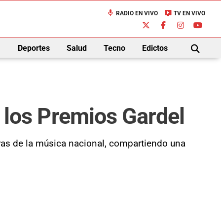
mic
live_tv
RADIO EN VIVO
TV EN VIVO
down
Deportes
Salud
Tecno
Edictos
BUSCAR
n los Premios Gardel
uras de la música nacional, compartiendo una