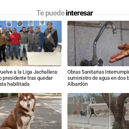
Te puede
interesar
elve a la Liga Jachallera:
Obras Sanitarias interrumpi
o presidente tras quedar
suministro de agua en dos b
ista habilitada
Albardón