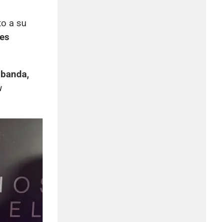
to a su
es
a
banda,
u