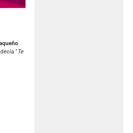
aqueño
decía "
Te