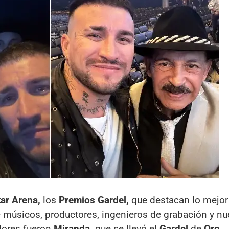
ar Arena,
los
Premios Gardel,
que destacan lo mejor 
de músicos, productores, ingenieros de grabación y n
adores fueron
Miranda,
que se llevó el
Gardel
de
Oro.