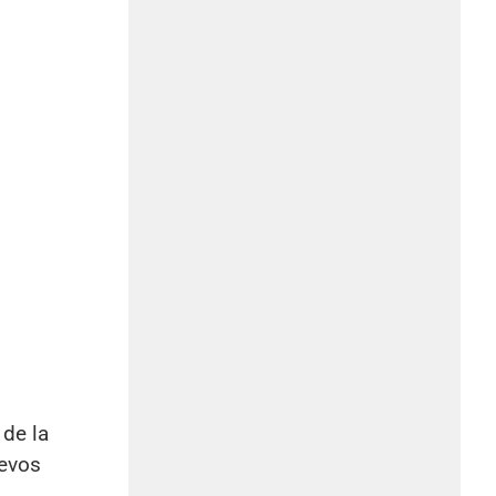
de la
uevos