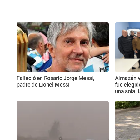
Falleció en Rosario Jorge Messi,
Almazán vu
padre de Lionel Messi
fue elegid
una sola l