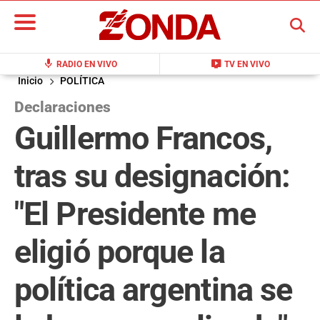
BUSCAR
mic
live_tv
RADIO EN VIVO
TV EN VIVO
Inicio
POLÍTICA
Declaraciones
Guillermo Francos,
tras su designación:
"El Presidente me
eligió porque la
política argentina se