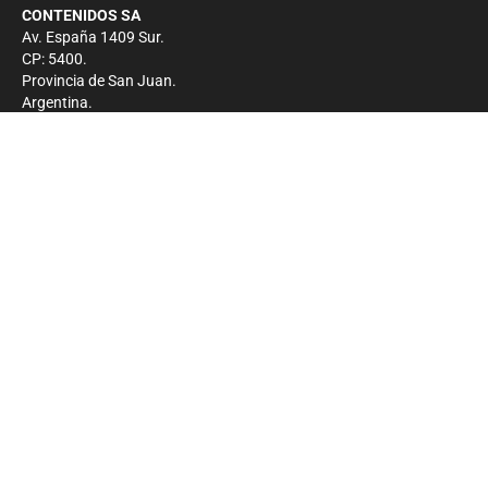
CONTENIDOS SA
Av. España 1409 Sur.
CP: 5400.
Provincia de San Juan.
Argentina.
Contacto
Prensa
+54 264-4033682
Comercial
+54 264-4998755
-
Privacidad
Copyright 2026 - El Zonda - Todos los derechos
reservados.