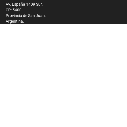
Av. España 1409 Sur.
CP: 5400.
Provincia de San Juan.
Argentina.
Contacto
Prensa
+54 264-4033682
Comercial
+54 264-4998755
-
Privacidad
Copyright 2026 - El Zonda - Todos los derechos
reservados.