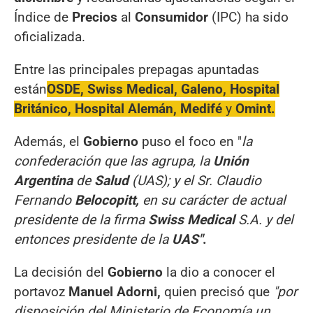
Índice de
Precios
al
Consumidor
(IPC) ha sido
oficializada.
Entre las principales prepagas apuntadas
están
OSDE, Swiss Medical, Galeno, Hospital
Británico, Hospital Alemán, Medifé
y
Omint.
Además, el
Gobierno
puso el foco en "
la
confederación que las agrupa, la
Unión
Argentina
de
Salud
(UAS); y el Sr. Claudio
Fernando
Belocopitt,
en su carácter de actual
presidente de la firma
Swiss Medical
S.A. y del
entonces presidente de la
UAS"
.
La decisión del
Gobierno
la dio a conocer el
portavoz
Manuel Adorni,
quien precisó que
"por
disposición del Ministerio de Economía un