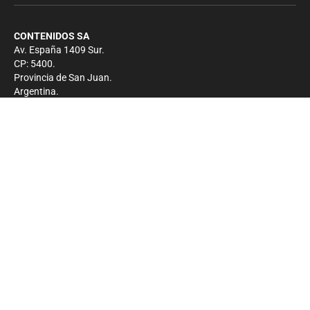
CONTENIDOS SA
Av. España 1409 Sur.
CP: 5400.
Provincia de San Juan.
Argentina.
Contacto
Prensa
+54 264-4033682
Comercial
+54 264-4998755
-
Privacidad
Copyright 2026 - El Zonda - Todos los derechos
reservados.