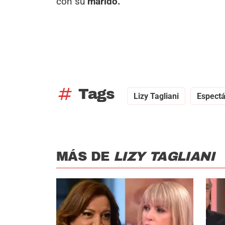
con su
marido.
tag
Tags
Lizy Tagliani
Espectá
MÁS DE
LIZY TAGLIANI