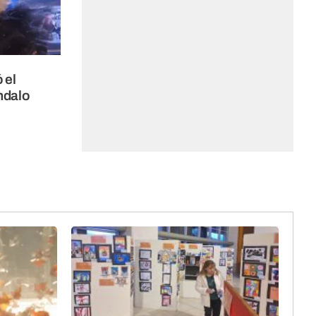
 el
ndalo