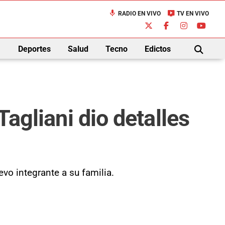
mic
live_tv
RADIO EN VIVO
TV EN VIVO
down
Deportes
Salud
Tecno
Edictos
BUSCAR
Tagliani dio detalles
vo integrante a su familia.