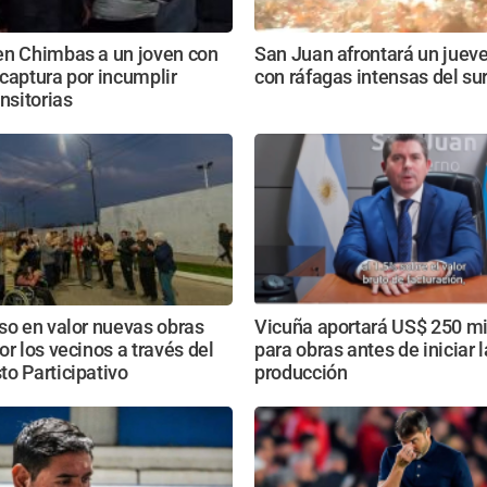
en Chimbas a un joven con
San Juan afrontará un jueves
captura por incumplir
con ráfagas intensas del su
ansitorias
so en valor nuevas obras
Vicuña aportará US$ 250 mi
or los vecinos a través del
para obras antes de iniciar l
o Participativo
producción