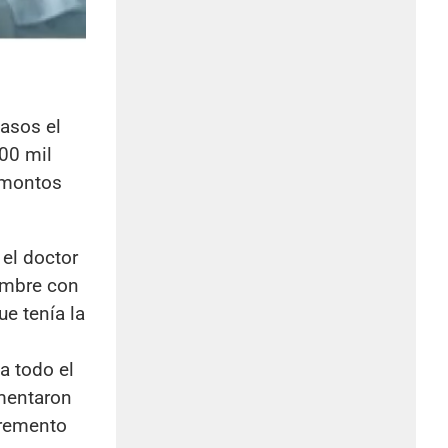
asos el
00 mil
 montos
 el doctor
embre con
ue tenía la
a todo el
mentaron
cremento