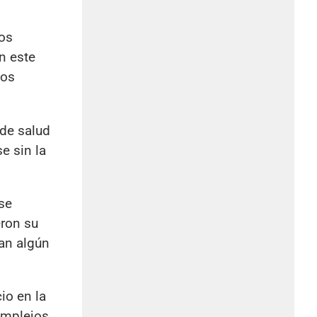
tos
n este
tos
 de salud
e sin la
se
eron su
ían algún
io en la
omplejos.