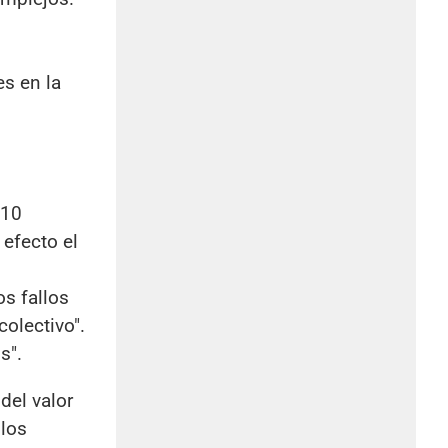
l
es en la
 10
efecto el
os fallos
olectivo".
s".
del valor
 los