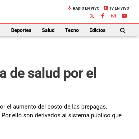
mic
live_tv
RADIO EN VIVO
TV EN VIVO
down
Deportes
Salud
Tecno
Edictos
BUSCAR
 de salud por el
or el aumento del costo de las prepagas.
 Por ello son derivados al sistema público que