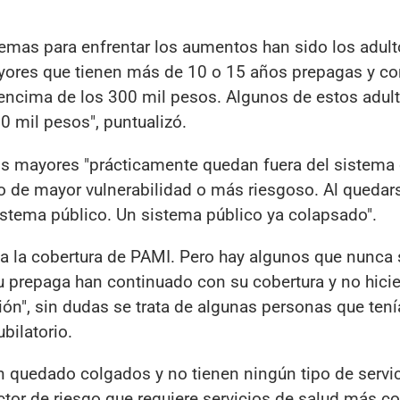
emas para enfrentar los aumentos han sido los adul
ores que tienen más de 10 o 15 años prepagas y co
 encima de los 300 mil pesos. Algunos de estos adul
 mil pesos", puntualizó.
os mayores "prácticamente quedan fuera del sistema
o de mayor vulnerabilidad o más riesgoso. Al quedars
istema público. Un sistema público ya colapsado".
a la cobertura de PAMI. Pero hay algunos que nunca 
u prepaga han continuado con su cobertura y no hici
ción", sin dudas se trata de algunas personas que ten
bilatorio.
n quedado colgados y no tienen ningún tipo de servic
ector de riesgo que requiere servicios de salud más c