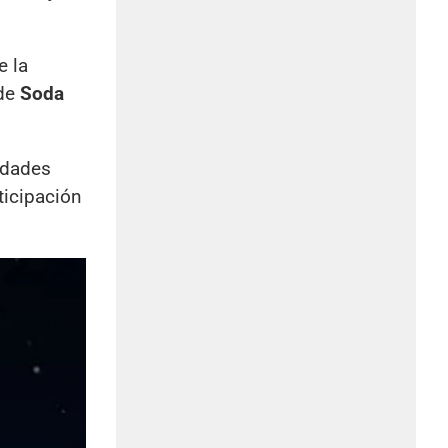
e la
 de
Soda
idades
ticipación