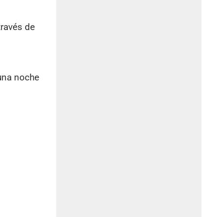
través de
 una noche