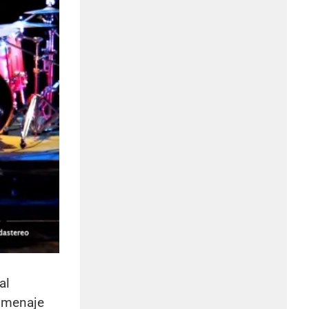
al
homenaje