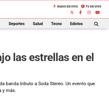
mic
live_tv
RADIO EN VIVO
TV EN VIVO
down
Deportes
Salud
Tecno
Edictos
BUSCAR
o las estrellas en el
ida banda tributo a Soda Stereo. Un evento que
a y más.