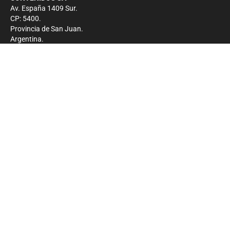
Av. España 1409 Sur.
CP: 5400.
Provincia de San Juan.
Argentina.
Contacto
Prensa
+54 264-4033682
Comercial
+54 264-4998755
-
Privacidad
Copyright 2026 - El Zonda - Todos los derechos
reservados.