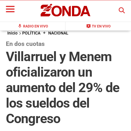
BUSCAR
mic
live_tv
RADIO EN VIVO
TV EN VIVO
+
Inicio
POLÍTICA
NACIONAL
En dos cuotas
Villarruel y Menem
oficializaron un
aumento del 29% de
los sueldos del
Congreso