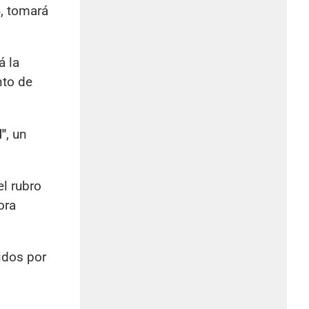
4
, tomará
á la
nto de
l"
, un
el rubro
ora
gidos por