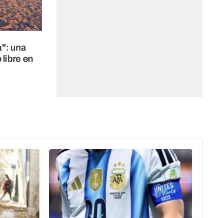
": una
 libre en