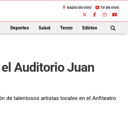
mic
live_tv
RADIO EN VIVO
TV EN VIVO
down
Deportes
Salud
Tecno
Edictos
BUSCAR
 el Auditorio Juan
n de talentosos artistas locales en el Anfiteatro