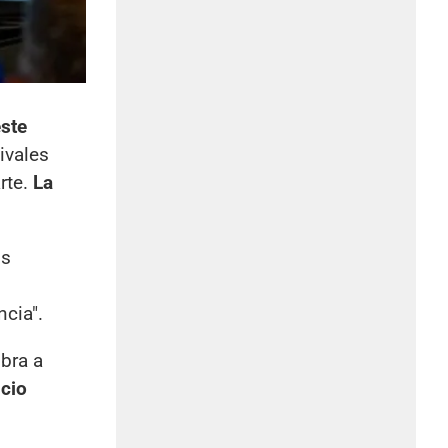
ste
ivales
rte.
La
os
cia".
obra a
cio