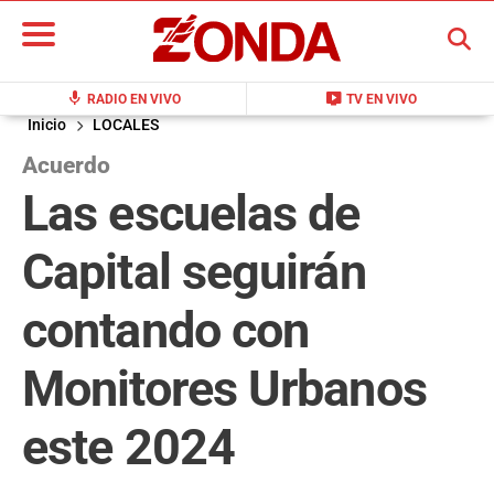
BUSCAR
mic
live_tv
RADIO EN VIVO
TV EN VIVO
Inicio
LOCALES
Acuerdo
Las escuelas de
Capital seguirán
contando con
Monitores Urbanos
este 2024