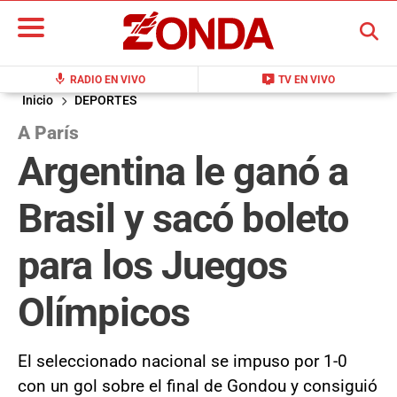
BUSCAR
mic
live_tv
RADIO EN VIVO
TV EN VIVO
Inicio
DEPORTES
A París
Argentina le ganó a
Brasil y sacó boleto
para los Juegos
Olímpicos
El seleccionado nacional se impuso por 1-0
con un gol sobre el final de Gondou y consiguió