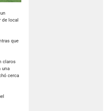
 un
 de local
ntras que
n claros
n una
chó cerca
el