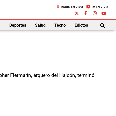
mic
live_tv
RADIO EN VIVO
TV EN VIVO
down
Deportes
Salud
Tecno
Edictos
BUSCAR
pher Fiermarín, arquero del Halcón, terminó