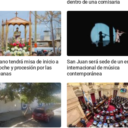
dentro de una comisaría
no tendrá misa de inicio a
San Juan será sede de un e
che y procesión por las
internacional de música
canas
contemporánea