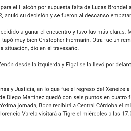
l para el Halcón por supuesta falta de Lucas Brondel a
R, anuló su decisión y se fueron al descanso empata
cidido a ganar el encuentro y tuvo las más claras. 
 tapó muy bien Cristopher Fiermarín. Otra fue un rem
 situación, dio en el travesaño.
e Zenón desde la izquierda y Figal se la llevó por delan
sa y Justicia, en lo que fue el regreso del Xeneize a
de Diego Martínez quedó con seis puntos en cuatro f
próxima jornada, Boca recibirá a Central Córdoba el m
lorencio Varela visitará a Tigre el miércoles a las 17.