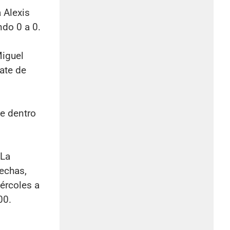
 Alexis
ndo 0 a 0.
Miguel
ate de
te dentro
 La
echas,
iércoles a
00.