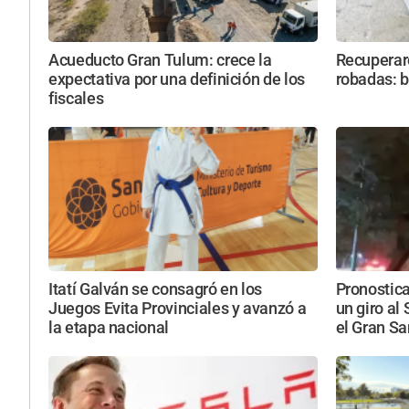
Acueducto Gran Tulum: crece la
Recuperar
expectativa por una definición de los
robadas: b
fiscales
Itatí Galván se consagró en los
Pronostic
Juegos Evita Provinciales y avanzó a
un giro al
la etapa nacional
el Gran S