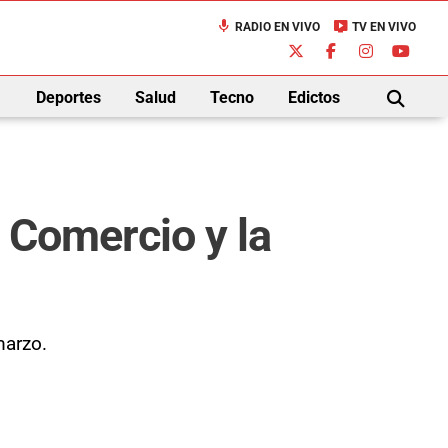
mic
live_tv
RADIO EN VIVO
TV EN VIVO
down
Deportes
Salud
Tecno
Edictos
BUSCAR
l Comercio y la
marzo.