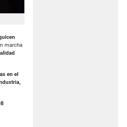
rquicen
n marcha
alidad
as en el
ndustria,
Q8