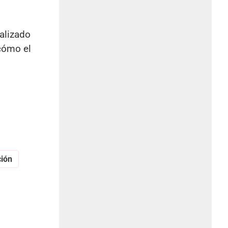
alizado
 cómo el
ción