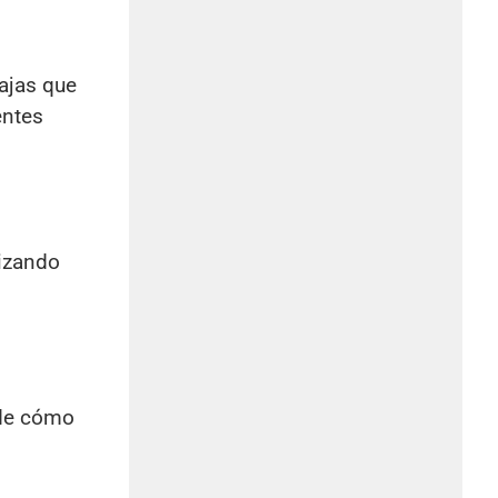
tajas que
entes
lizando
 de cómo