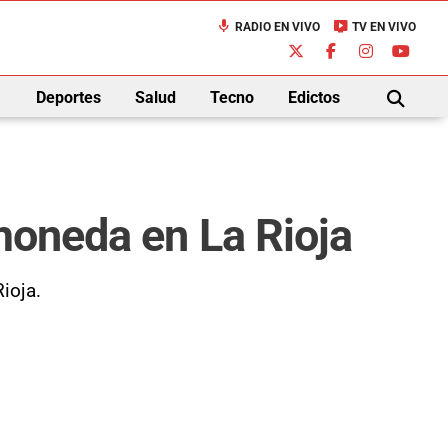
mic
live_tv
RADIO EN VIVO
TV EN VIVO
down
Deportes
Salud
Tecno
Edictos
BUSCAR
moneda en La Rioja
ioja.