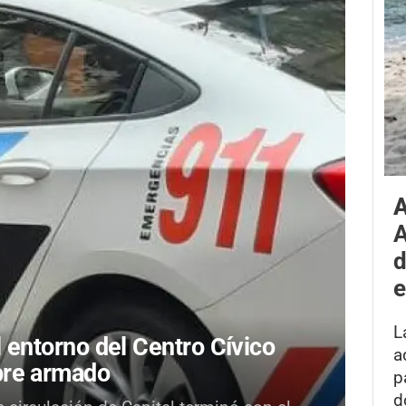
A
A
d
e
L
l entorno del Centro Cívico
a
bre armado
p
d