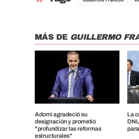
MÁS DE
GUILLERMO FR
Adorni agradeció su
La o
designación y prometió
DNU 
"profundizar las reformas
para
estructurales"