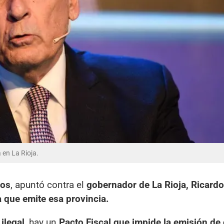
 en La Rioja.
cos
, apuntó contra el
gobernador de La Rioja, Ricardo
 que emite esa provincia.
ilegal
, hay un
Pacto Fiscal que impide la emisión de