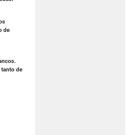
os
o de
rancos.
 tanto de