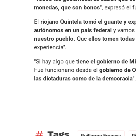
monedas, que son bonos"
, expresó el 
El
riojano Quintela tomó el guante y ex
autónomos en un país federal
y vamos 
nuestro pueblo.
Que
ellos tomen todas 
experiencia".
"Si hay algo que t
iene el gobierno de Mi
Fue funcionario desde el
gobierno de On
las dictaduras como de la democracia
"
tag
Tags
Guillermo Francos
R