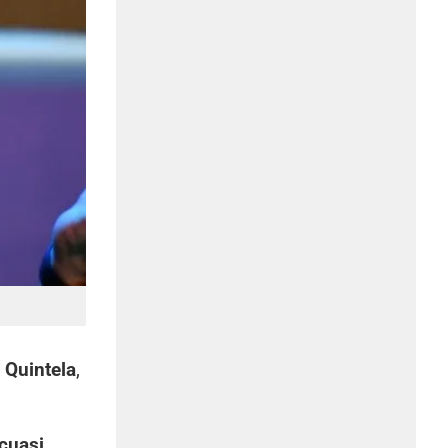
 Quintela
,
 cuasi