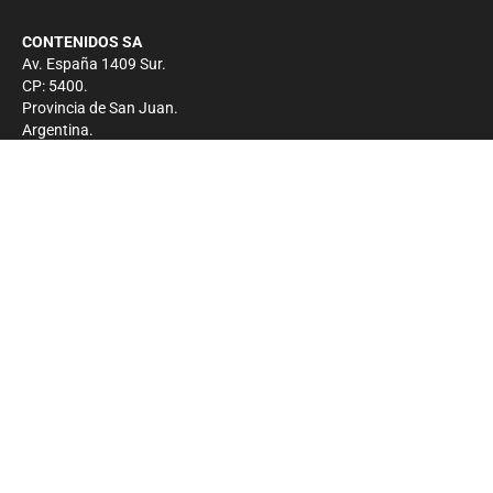
CONTENIDOS SA
Av. España 1409 Sur.
CP: 5400.
Provincia de San Juan.
Argentina.
Contacto
Prensa
+54 264-4033682
Comercial
+54 264-4998755
-
Privacidad
Copyright 2026 - El Zonda - Todos los derechos
reservados.