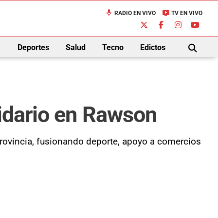
mic
live_tv
RADIO EN VIVO
TV EN VIVO
down
Deportes
Salud
Tecno
Edictos
BUSCAR
lidario en Rawson
rovincia, fusionando deporte, apoyo a comercios