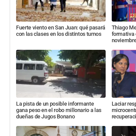
Fuerte viento en San Juan: qué pasará
Thiago Mes
con las clases en los distintos turnos
formativa 
noviembr
La pista de un posible informante
Laciar res
gana peso en el robo millonario a las
microcentr
dueñas de Jugos Bonano
recuperaci