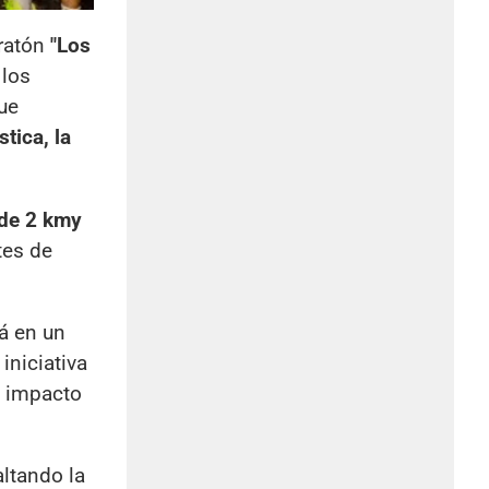
ratón
"Los
 los
ue
tica, la
 de 2 km
y
tes de
rá en un
 iniciativa
n impacto
ltando la