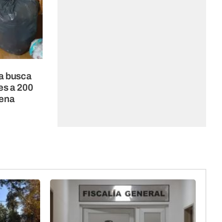
a busca
es a 200
ena