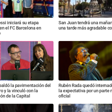
si iniciará su etapa
San Juan tendrá una mañana
en el FC Barcelona en
una tarde más agradable c
e
paldó la pavimentación del
Rubén Rada quedó internad
o y la vinculó con la
la expectativa por un parte
ón de la Capital
oficial