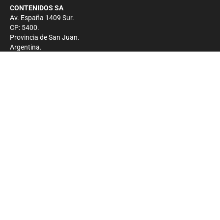
CONTENIDOS SA
Av. España 1409 Sur.
CP: 5400.
Provincia de San Juan.
Argentina.
Contacto
Prensa
+54 264-4033682
Comercial
+54 264-4998755
-
Privacidad
Copyright 2026 - El Zonda - Todos los derechos
reservados.