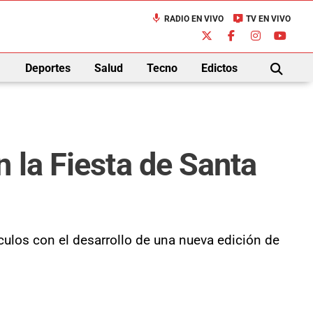
mic
live_tv
RADIO EN VIVO
TV EN VIVO
down
Deportes
Salud
Tecno
Edictos
BUSCAR
 la Fiesta de Santa
culos con el desarrollo de una nueva edición de