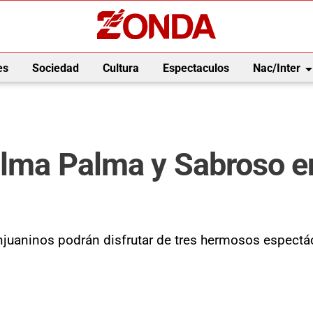
arrow_drop_
es
Sociedad
Cultura
Espectaculos
Nac/Inter
ilma Palma y Sabroso en
njuaninos podrán disfrutar de tres hermosos espectá