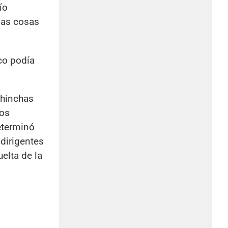
ío
 las cosas
co podía
hinchas
los
eterminó
 dirigentes
elta de la