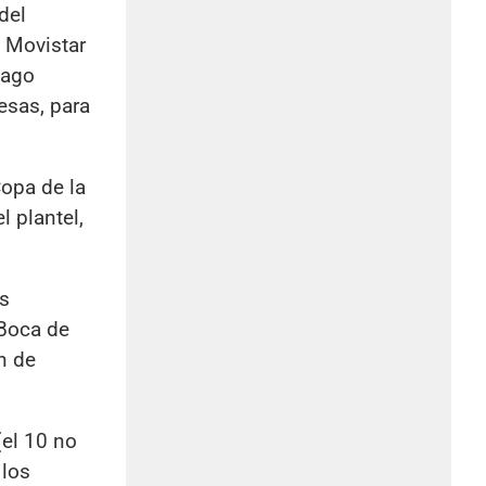
del
l Movistar
iago
esas, para
Copa de la
l plantel,
s
 Boca de
n de
el 10 no
 los