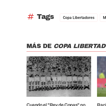
tag
Tags
Copa Libertadores
M
MÁS DE
COPA LIBERTA
Cuando el "Rey de Copas" no
Raci