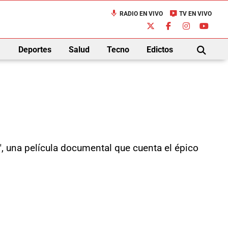
mic
live_tv
RADIO EN VIVO
TV EN VIVO
down
Deportes
Salud
Tecno
Edictos
BUSCAR
", una película documental que cuenta el épico