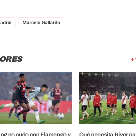
adrid
Marcelo Gallardo
DORES
+ 
ng no pudo con Flamengo y
Qué necesita River pa