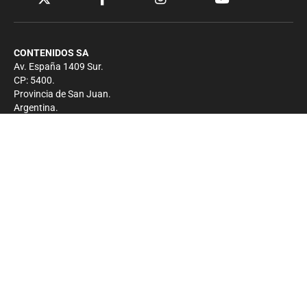
CONTENIDOS SA
Av. España 1409 Sur.
CP: 5400.
Provincia de San Juan.
Argentina.
Contacto
Prensa
+54 264-4033682
Comercial
+54 264-4998755
-
Privacidad
Copyright 2026 - El Zonda - Todos los derechos
reservados.