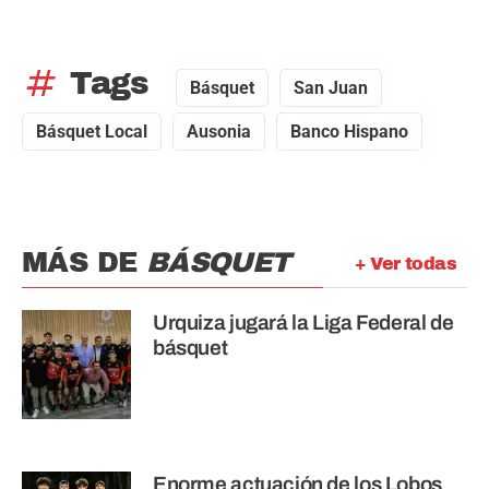
tag
Tags
Básquet
San Juan
Básquet Local
Ausonia
Banco Hispano
MÁS DE
BÁSQUET
+ Ver todas
Urquiza jugará la Liga Federal de
básquet
Enorme actuación de los Lobos