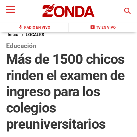
BUSCAR
mic
live_tv
RADIO EN VIVO
TV EN VIVO
Inicio
LOCALES
Educación
Más de 1500 chicos
rinden el examen de
ingreso para los
colegios
preuniversitarios