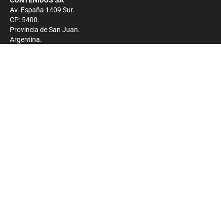
CONTENIDOS SA
Av. España 1409 Sur.
CP: 5400.
Provincia de San Juan.
Argentina.
Contacto
Prensa
+54 264-4033682
Comercial
+54 264-4998755
-
Privacidad
Copyright 2026 - El Zonda - Todos los derechos
reservados.