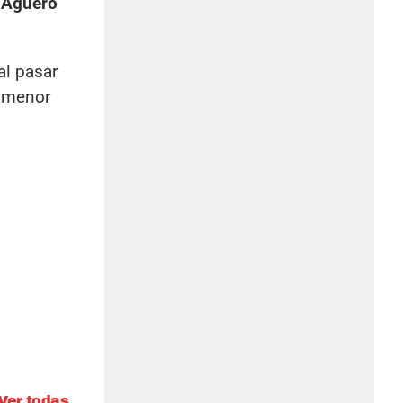
 Agüero
al pasar
e menor
Ver todas