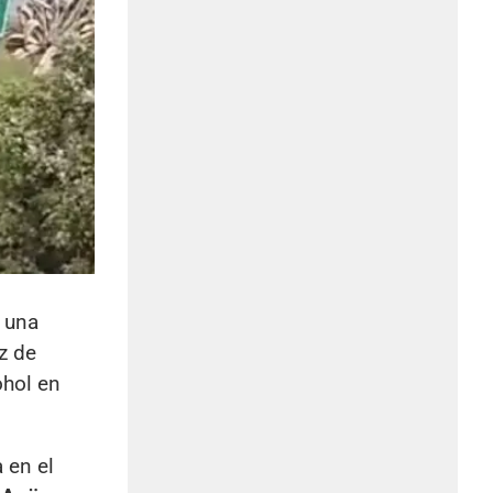
ó una
z de
ohol en
 en el