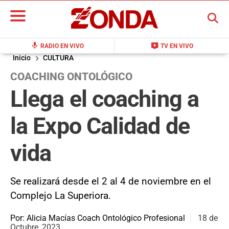
BUSCAR
mic
live_tv
RADIO EN VIVO
TV EN VIVO
Inicio
CULTURA
COACHING ONTOLÓGICO
Llega el coaching a
la Expo Calidad de
vida
Se realizará desde el 2 al 4 de noviembre en el
Complejo La Superiora.
Por: Alicia Macías Coach Ontológico Profesional
18 de
Octubre, 2023