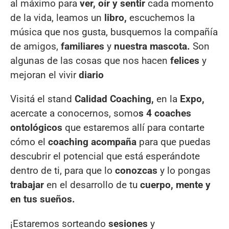
al máximo para
ver, oír y sentir
cada momento
de la vida, leamos un
libro,
escuchemos la
música que nos gusta, busquemos la compañía
de amigos,
familiares
y
nuestra mascota.
Son
algunas de las cosas que nos hacen
felices
y
mejoran el vivir
diario
Visitá el stand
Calidad Coaching,
en la
Expo,
acercate a conocernos, somo
s 4 coaches
ontológicos
que estaremos allí para contarte
cómo el
coaching acompaña
para que puedas
descubrir el potencial que está esperándote
dentro de ti, para que lo
conozcas
y lo pongas
trabajar
en el desarrollo de tu
cuerpo, mente y
en tus sueños.
¡Estaremos sorteando
sesiones
y