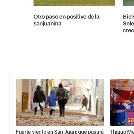
Otro paso en positivo de la
Biel
sanjuanina
Sele
crec
Fuerte viento en San Juan: qué pasará
Thiago Mes