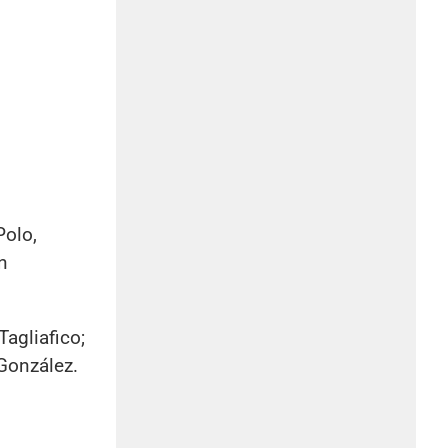
Polo,
n
agliafico;
 González.