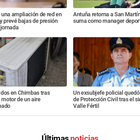
 una ampliación de red en
Antuña retorna a San Martín
y prevé bajas de presión
suma como manager deport
 jornada
idos en Chimbas tras
Un exsubjefe policial quedó 
l motor de un aire
de Protección Civil tras el s
nado
Valle Fértil
Últimas
noticias