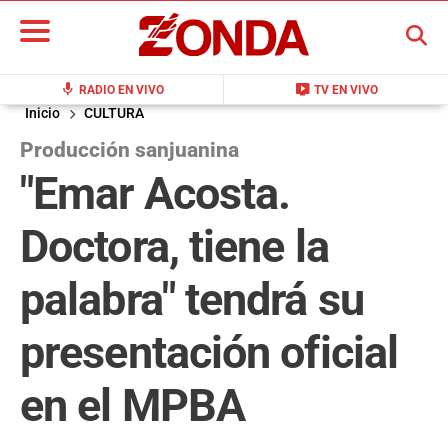
BUSCAR
mic
live_tv
RADIO EN VIVO
TV EN VIVO
Inicio
CULTURA
Producción sanjuanina
"Emar Acosta.
Doctora, tiene la
palabra" tendrá su
presentación oficial
en el MPBA