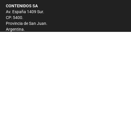
CONTENIDOS SA
Av. España 1409 Sur.
CP: 5400.
Provincia de San Juan.
Argentina.
Contacto
Prensa
+54 264-4033682
Comercial
+54 264-4998755
-
Privacidad
Copyright 2026 - El Zonda - Todos los derechos
reservados.