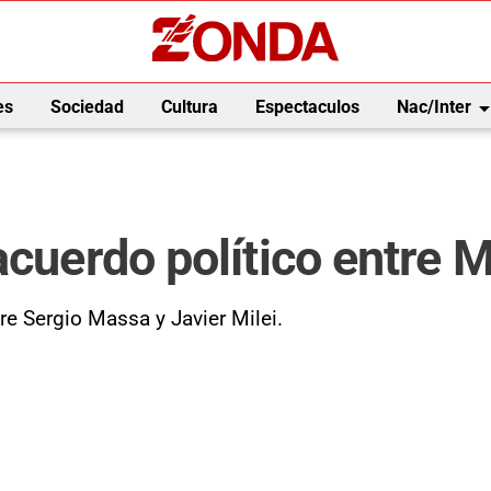
arrow_drop_
es
Sociedad
Cultura
Espectaculos
Nac/Inter
acuerdo político entre M
tre Sergio Massa y Javier Milei.