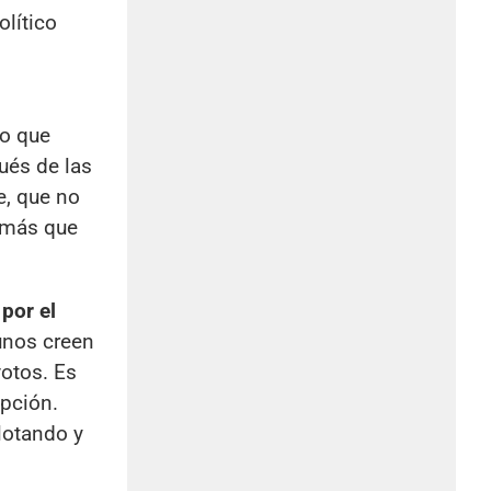
olítico
lo que
ués de las
e, que no
, más que
por el
unos creen
votos. Es
upción.
lotando y