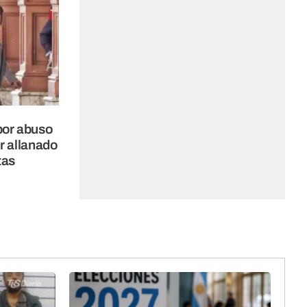
por abuso
r allanado
tas