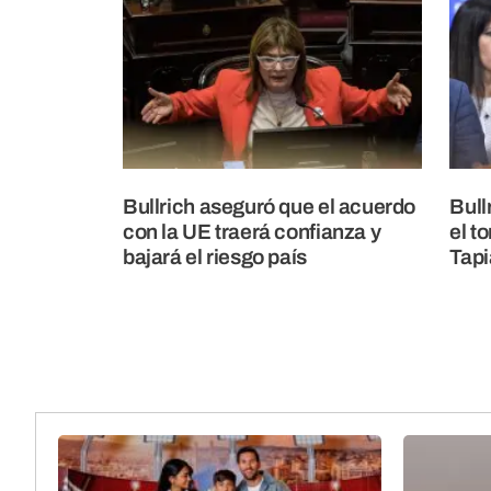
Bullrich aseguró que el acuerdo
Bull
con la UE traerá confianza y
el t
bajará el riesgo país
Tapi