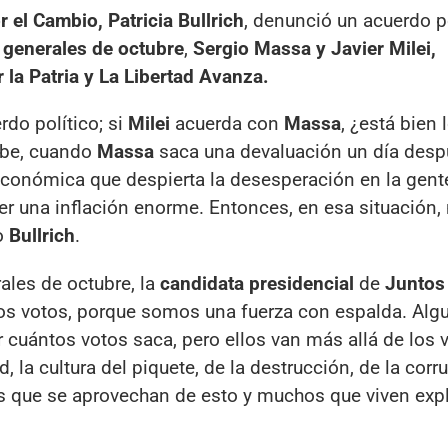
 el Cambio, Patricia Bullrich
, denunció un acuerdo p
 generales de octubre
,
Sergio Massa y Javier Milei,
 la Patria y La Libertad Avanza.
rdo político; si
Milei
acuerda con
Massa
, ¿está bien 
ube, cuando
Massa
saca una devaluación un día desp
conómica que despierta la desesperación en la gent
ner una inflación enorme. Entonces, en esa situación
jo
Bullrich
.
rales de octubre, la
candidata presidencial
de
Juntos 
s votos, porque somos una fuerza con espalda. Alg
cuántos votos saca, pero ellos van más allá de los 
, la cultura del piquete, de la destrucción, de la corr
os que se aprovechan de esto y muchos que viven exp