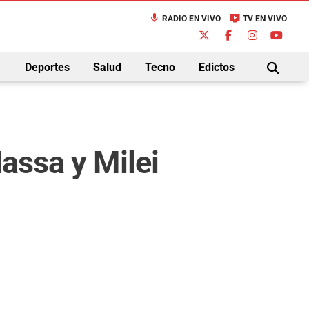
mic
live_tv
RADIO EN VIVO
TV EN VIVO
down
Deportes
Salud
Tecno
Edictos
BUSCAR
assa y Milei