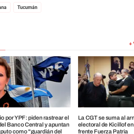
ana
Tucumán
+ 
io por YPF: piden rastrear el
La CGT se suma al a
del Banco Central y apuntan
electoral de Kicillof e
puto como "guardián del
frente Fuerza Patria