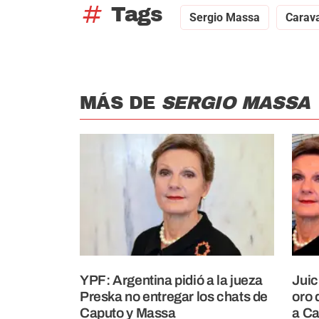
tag
Tags
Sergio Massa
Carav
MÁS DE
SERGIO MASSA
YPF: Argentina pidió a la jueza
Juic
Preska no entregar los chats de
oro 
Caputo y Massa
a Ca