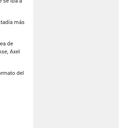
 se iba a
stadía más
dea de
se, Axel
ormato del