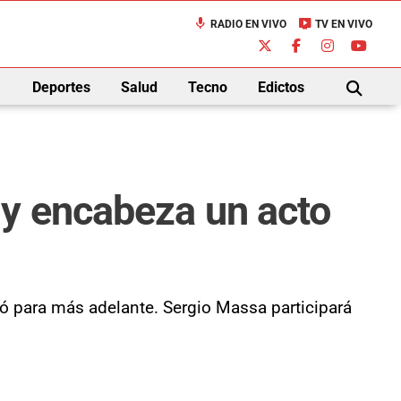
mic
live_tv
RADIO EN VIVO
TV EN VIVO
down
Deportes
Salud
Tecno
Edictos
BUSCAR
y encabeza un acto
rgó para más adelante. Sergio Massa participará