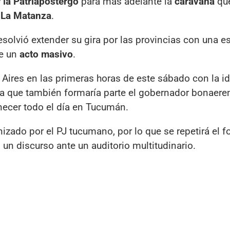
la Patria
postergó
para más adelante la
caravana
que
e
La Matanza
.
solvió extender su gira por las provincias con una e
de un
acto masivo
.
 Aires en las primeras horas de este sábado con la i
 que también formaría parte el gobernador bonaeren
anecer todo el día en Tucumán.
nizado por el PJ tucumano, por lo que se repetirá el f
un discurso ante un auditorio multitudinario.