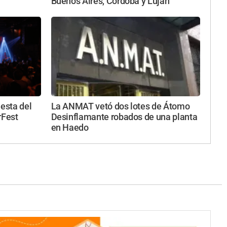
Buenos Aires, Córdoba y Luján
iesta del
La ANMAT vetó dos lotes de Átomo
rFest
Desinflamante robados de una planta
en Haedo