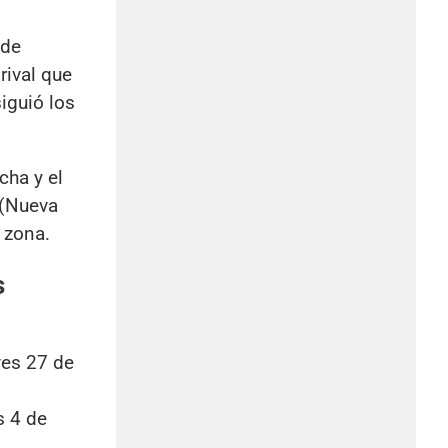
 de
rival que
iguió los
cha y el
 (Nueva
 zona.
s
ves 27 de
s 4 de