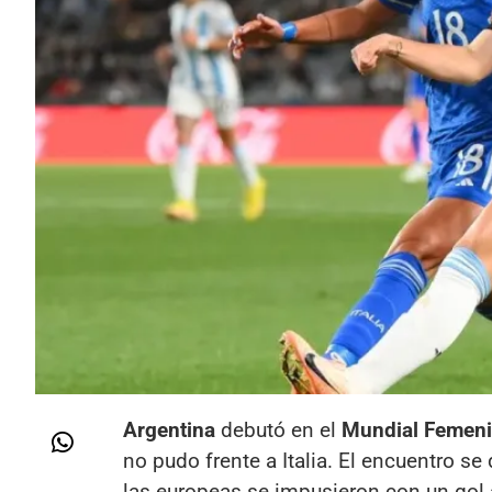
Argentina
debutó en el
Mundial Femeni
no pudo frente a Italia. El encuentro se
las europeas se impusieron con un gol a