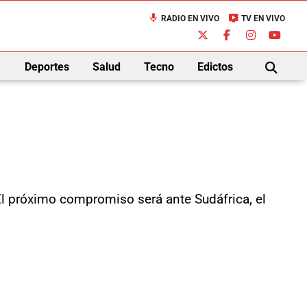
mic
live_tv
RADIO EN VIVO
TV EN VIVO
down
Deportes
Salud
Tecno
Edictos
BUSCAR
 El próximo compromiso será ante Sudáfrica, el