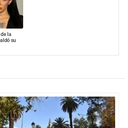
 de la
paldó su