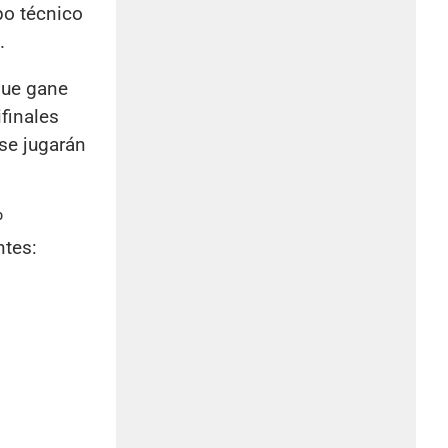
rpo técnico
.
que gane
finales
 se jugarán
º
ntes: