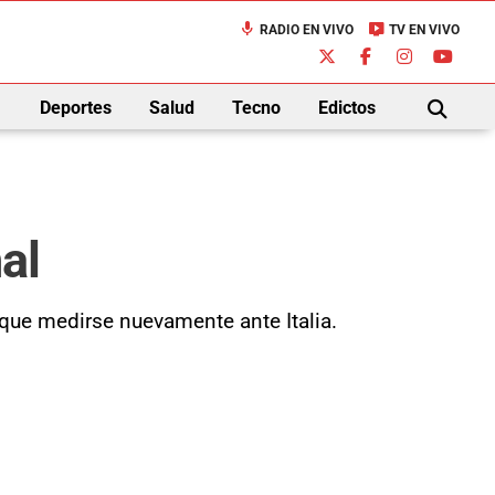
mic
live_tv
RADIO EN VIVO
TV EN VIVO
down
Deportes
Salud
Tecno
Edictos
BUSCAR
nal
á que medirse nuevamente ante Italia.