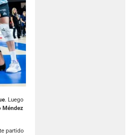
ue
. Luego
o Méndez
e partido