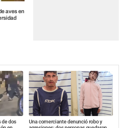
de aves en
ersidad
s de dos
Una comerciante denunció robo y
ión en
agresiones: dos personas quedaron