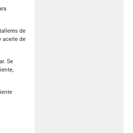
ara
talleres de
y aceite de
ar. Se
iente,
iente