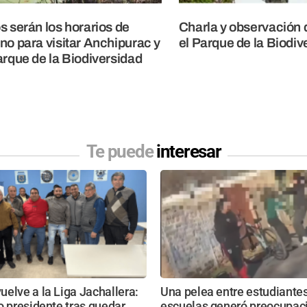
s serán los horarios de
Charla y observación 
no para visitar Anchipurac y
el Parque de la Biodiv
arque de la Biodiversidad
Te puede
interesar
elve a la Liga Jachallera:
Una pelea entre estudiante
o presidente tras quedar
escuelas generó preocupac