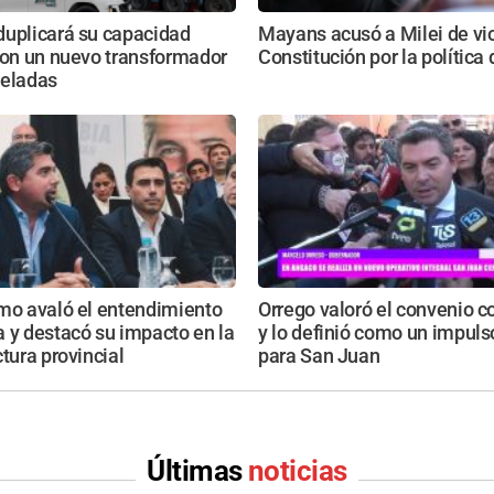
duplicará su capacidad
Mayans acusó a Milei de vio
con un nuevo transformador
Constitución por la política
neladas
mo avaló el entendimiento
Orrego valoró el convenio c
 y destacó su impacto en la
y lo definió como un impuls
ctura provincial
para San Juan
Últimas
noticias