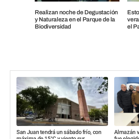
Realizan noche de Degustación
Esto
y Naturaleza en el Parque de la
vera
Biodiversidad
el P
San Juan tendrá un sábado frío, con
Almazán vu
máxima de 15°C y viento sur
fue elegid