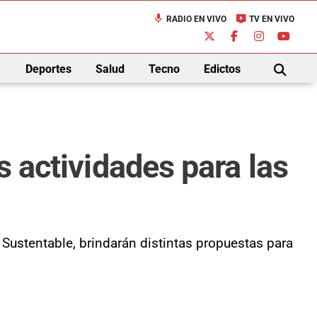
mic
live_tv
RADIO EN VIVO
TV EN VIVO
down
Deportes
Salud
Tecno
Edictos
BUSCAR
s actividades para las
 Sustentable, brindarán distintas propuestas para