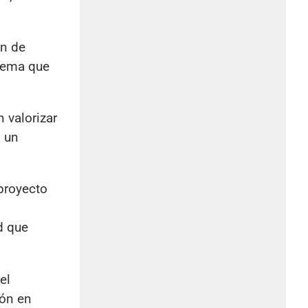
en de
lema que
 valorizar
s un
proyecto
d que
el
ión en