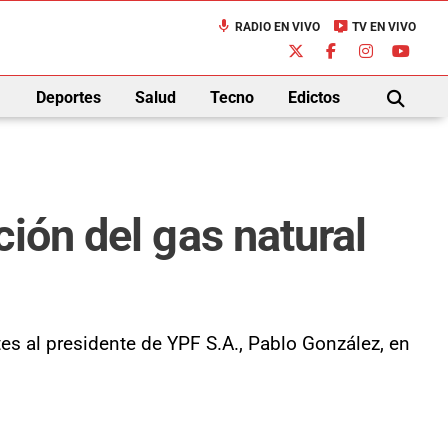
mic
live_tv
RADIO EN VIVO
TV EN VIVO
down
Deportes
Salud
Tecno
Edictos
BUSCAR
ión del gas natural
s al presidente de YPF S.A., Pablo González, en