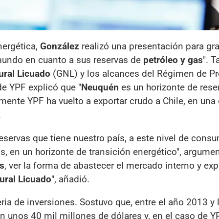
nergética,
González
realizó una presentación para graf
 mundo en cuanto a sus reservas de
petróleo y gas
". 
ural Licuado
(GNL) y los alcances del Régimen de 
de YPF explicó que "
Neuquén
es un horizonte de rese
almente YPF ha vuelto a exportar crudo a Chile, en una
.
reservas que tiene nuestro país, a este nivel de cons
, en un horizonte de transición energético", argumen
s
, ver la forma de abastecer el mercado interno y exp
ural Licuado
", añadió.
a de inversiones. Sostuvo que, entre el año 2013 y 
n unos 40 mil millones de dólares y, en el caso de Y