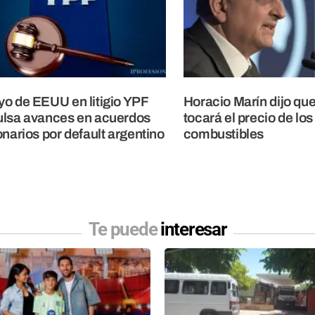
o de EEUU en litigio YPF
Horacio Marín dijo qu
lsa avances en acuerdos
tocará el precio de los
onarios por default argentino
combustibles
Te puede
interesar