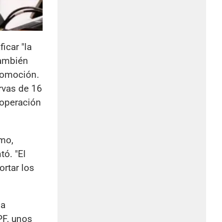
icar "la
También
Promoción.
rvas de 16
 operación
umo,
tó. "El
ortar los
la
PF, unos