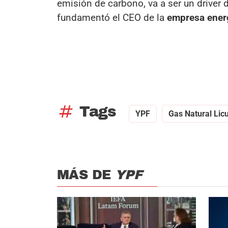
emisión de carbono, va a ser un driver
fundamentó el CEO de la
empresa energ
tag
Tags
YPF
Gas Natural Lic
MÁS DE
YPF