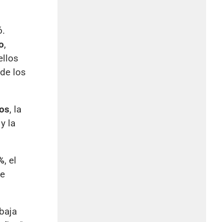
ó.
o
,
ellos
de los
ños
, la
y la
%
, el
de
baja