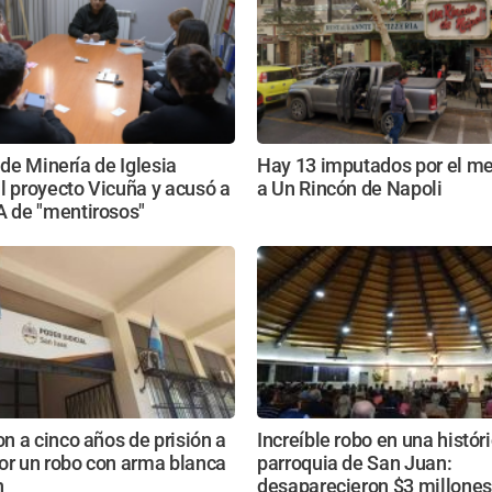
 de Minería de Iglesia
Hay 13 imputados por el m
l proyecto Vicuña y acusó a
a Un Rincón de Napoli
de "mentirosos"
 a cinco años de prisión a
Increíble robo en una histór
or un robo con arma blanca
parroquia de San Juan:
n
desaparecieron $3 millones