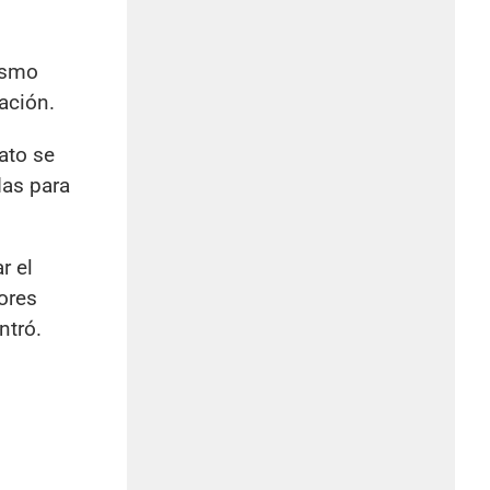
mismo
lación.
ato se
das para
r el
ores
ntró.