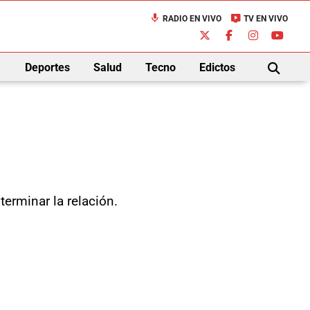
mic
live_tv
RADIO EN VIVO
TV EN VIVO
down
Deportes
Salud
Tecno
Edictos
BUSCAR
terminar la relación.