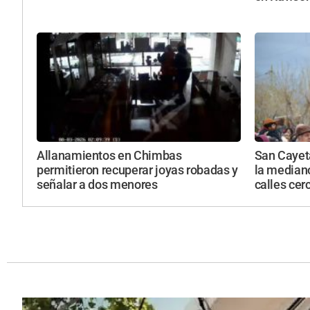
Allanamientos en Chimbas
San Cayeta
permitieron recuperar joyas robadas y
la mediano
señalar a dos menores
calles cer