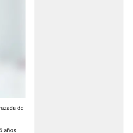
razada de
25 años