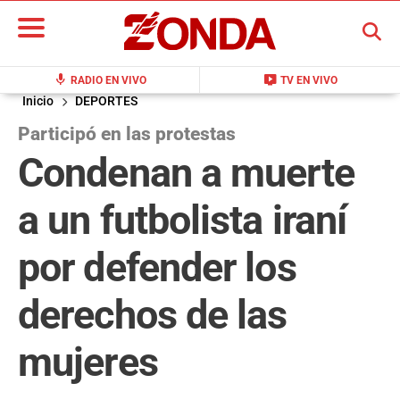
BUSCAR
mic
live_tv
RADIO EN VIVO
TV EN VIVO
Inicio
DEPORTES
Participó en las protestas
Condenan a muerte
a un futbolista iraní
por defender los
derechos de las
mujeres