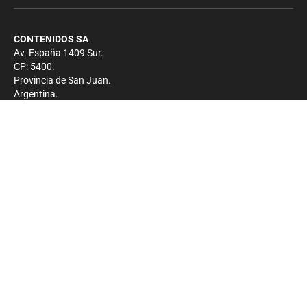
CONTENIDOS SA
Av. España 1409 Sur.
CP: 5400.
Provincia de San Juan.
Argentina.
Contacto
Prensa
+54 264-4033682
Comercial
+54 264-4998755
-
Privacidad
Copyright 2026 - El Zonda - Todos los derechos
reservados.